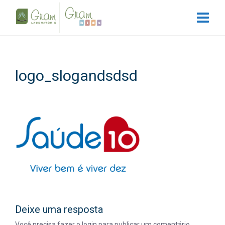
logo_slogandsdsd
Deixe uma resposta
Você precisa fazer o
login
para publicar um comentário.